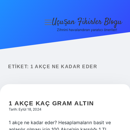
Uçuşan Fikirler Blogu
menüyü
aç
Zihnini havalandıran yaratıcı öneriler!
Anasayfa
Gizlilik Politikası
Yasal Uyarı
ETIKET:
1 AKÇE NE KADAR EDER
Hakkımızda
1 AKÇE KAÇ GRAM ALTIN
Tarih: Eylül 18, 2024
1 akçe ne kadar eder? Hesaplamaların basit ve
anlaşılır olması için 100 Akçe’nin karşılığı 1 TL