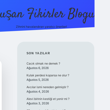
uşan Fikirler Blogu
Zihnini havalandıran yaratıcı öneriler!
betexper
SIDEBAR
SON YAZILAR
Cacık olmak ne demek ?
Ağustos 6, 2026
Kulak perdesi koparsa ne olur ?
Ağustos 5, 2026
Avcılar ismi nereden gelmiştir ?
Ağustos 4, 2026
Alevi birinin kestiği et yenir mi ?
Ağustos 3, 2026