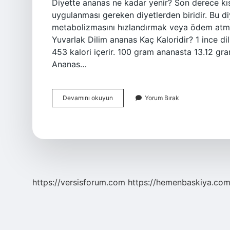
Diyette ananas ne kadar yenir? Son derece kısı
uygulanması gereken diyetlerden biridir. Bu d
metabolizmasını hızlandırmak veya ödem atmak 
Yuvarlak Dilim ananas Kaç Kaloridir? 1 ince di
453 kalori içerir. 100 gram ananasta 13.12 gr
Ananas…
Diyette
Devamını okuyun
Yorum Bırak
Ananas
Ne
Kadar
Yenmeli
https://versisforum.com
https://hemenbaskiya.com