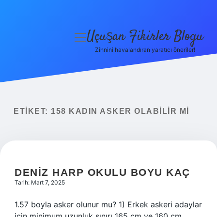
Uçuşan Fikirler Blogu
menüyü
aç
Zihnini havalandıran yaratıcı öneriler!
Anasayfa
Gizlilik Politikası
Yasal Uyarı
ETIKET:
158 KADIN ASKER OLABILIR MI
Hakkımızda
DENIZ HARP OKULU BOYU KAÇ
Tarih: Mart 7, 2025
1.57 boyla asker olunur mu? 1) Erkek askeri adaylar
için minimum uzunluk sınırı 165 cm ve 160 cm