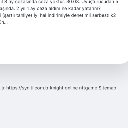
1 yıl 8 ay cezasında ceza yoktur. 30.03. Uyuşturucudan 5
yaşında. 2 yıl 1 ay ceza aldım ne kadar yatarım?
(şartlı tahliye) İyi hal indirimiyle denetimli serbestlik2
gün…
.tr
https://syniti.com.tr
knight online
nttgame
Sitemap