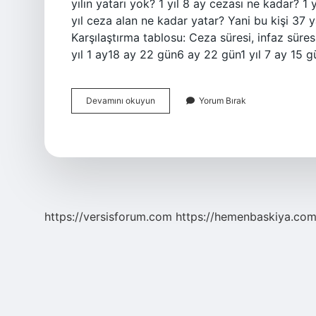
yılın yatarı yok? 1 yıl 8 ay cezası ne kadar? 
yıl ceza alan ne kadar yatar? Yani bu kişi 37 
Karşılaştırma tablosu: Ceza süresi, infaz süresi 
yıl 1 ay18 ay 22 gün6 ay 22 gün1 yıl 7 ay 15 
4
Devamını okuyun
Yorum Bırak
Yıl
Ceza
Alan
Ne
Kadar
Yatar
https://versisforum.com
https://hemenbaskiya.com