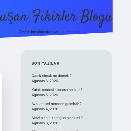
uşan Fikirler Blogu
Zihnini havalandıran yaratıcı öneriler!
betexper
SIDEBAR
SON YAZILAR
Cacık olmak ne demek ?
Ağustos 6, 2026
Kulak perdesi koparsa ne olur ?
Ağustos 5, 2026
Avcılar ismi nereden gelmiştir ?
Ağustos 4, 2026
Alevi birinin kestiği et yenir mi ?
Ağustos 3, 2026