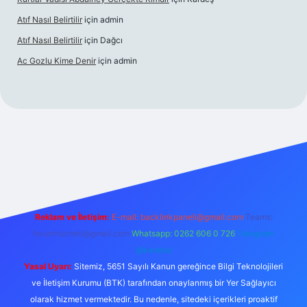
Atıf Nasıl Belirtilir
için
admin
Atıf Nasıl Belirtilir
için
Dağcı
Ac Gozlu Kime Denir
için
admin
etexper
Reklam ve İletişim:
E-mail:
backlinkpaneli@gmail.com
Teams:
forumhizmeti@gmail.com
Whatsapp: 0262 606 0 726
Telegram:
@karabul
Yasal Uyarı:
Sitemiz, 5651 Sayılı Kanun gereğince Bilgi Teknolojileri
ve İletişim Kurumu (BTK) tarafından onaylanmış bir Yer Sağlayıcı
olarak hizmet vermektedir. Bu nedenle, sitedeki içerikleri proaktif