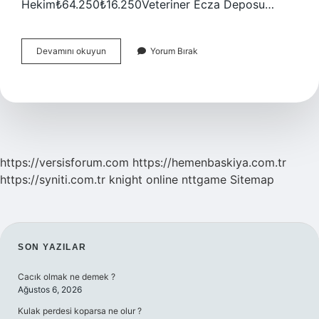
Hekim₺64.250₺16.250Veteriner Ecza Deposu…
Veterinerliğin
Devamını okuyun
Yorum Bırak
Eğitim
Süresi
Ne
Kadardır
https://versisforum.com
https://hemenbaskiya.com.tr
https://syniti.com.tr
knight online
nttgame
Sitemap
SIDEBAR
SON YAZILAR
Cacık olmak ne demek ?
Ağustos 6, 2026
Kulak perdesi koparsa ne olur ?