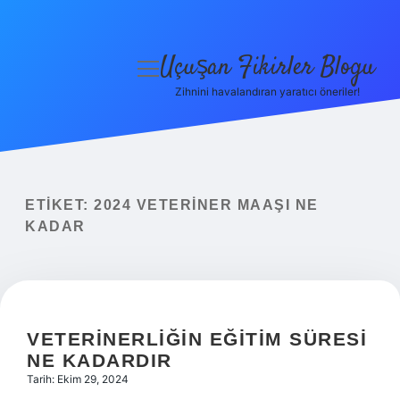
Uçuşan Fikirler Blogu
menüyü
aç
Zihnini havalandıran yaratıcı öneriler!
Anasayfa
Gizlilik Politikası
Yasal Uyarı
ETIKET:
2024 VETERINER MAAŞI NE
KADAR
Hakkımızda
VETERINERLIĞIN EĞITIM SÜRESI
NE KADARDIR
Tarih: Ekim 29, 2024