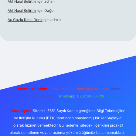
Atıf Nasıl Belirtilir
için
admin
Atıf Nasıl Belirtilir
için
Dağcı
Ac Gozlu Kime Denir
için
admin
etexper
Reklam ve İletişim:
E-mail:
backlinkpaneli@gmail.com
Teams:
forumhizmeti@gmail.com
Whatsapp: 0262 606 0 726
Telegram:
@karabul
Yasal Uyarı:
Sitemiz, 5651 Sayılı Kanun gereğince Bilgi Teknolojileri
ve İletişim Kurumu (BTK) tarafından onaylanmış bir Yer Sağlayıcı
olarak hizmet vermektedir. Bu nedenle, sitedeki içerikleri proaktif
olarak denetleme veya araştırma yükümlülüğümüz bulunmamaktadır.