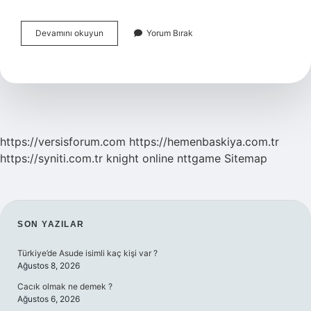
Veterinerliğin
Devamını okuyun
Yorum Bırak
Eğitim
Süresi
Ne
Kadardır
https://versisforum.com
https://hemenbaskiya.com.tr
https://syniti.com.tr
knight online
nttgame
Sitemap
SIDEBAR
SON YAZILAR
Türkiye’de Asude isimli kaç kişi var ?
Ağustos 8, 2026
Cacık olmak ne demek ?
Ağustos 6, 2026