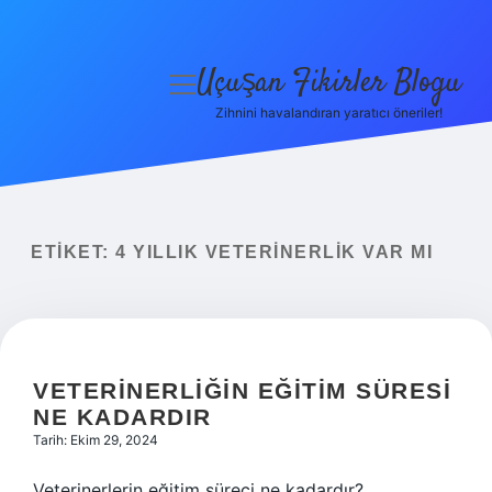
Uçuşan Fikirler Blogu
menüyü
aç
Zihnini havalandıran yaratıcı öneriler!
Anasayfa
Gizlilik Politikası
Yasal Uyarı
ETIKET:
4 YILLIK VETERINERLIK VAR MI
Hakkımızda
VETERINERLIĞIN EĞITIM SÜRESI
NE KADARDIR
Tarih: Ekim 29, 2024
Veterinerlerin eğitim süreci ne kadardır?