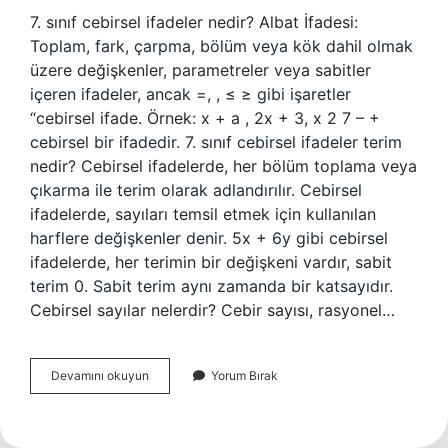
7. sınıf cebirsel ifadeler nedir? Albat İfadesi:
Toplam, fark, çarpma, bölüm veya kök dahil olmak
üzere değişkenler, parametreler veya sabitler
içeren ifadeler, ancak =, , ≤ ≥ gibi işaretler
“cebirsel ifade. Örnek: x + a , 2x + 3, x 2 7 – +
cebirsel bir ifadedir. 7. sınıf cebirsel ifadeler terim
nedir? Cebirsel ifadelerde, her bölüm toplama veya
çıkarma ile terim olarak adlandırılır. Cebirsel
ifadelerde, sayıları temsil etmek için kullanılan
harflere değişkenler denir. 5x + 6y gibi cebirsel
ifadelerde, her terimin bir değişkeni vardır, sabit
terim 0. Sabit terim aynı zamanda bir katsayıdır.
Cebirsel sayılar nelerdir? Cebir sayısı, rasyonel…
7
Devamını okuyun
Yorum Bırak
Sınıf
Cebirsel
Ifadeler
Kaça