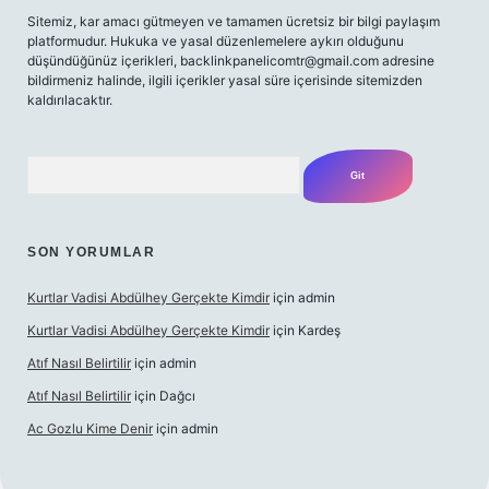
Sitemiz, kar amacı gütmeyen ve tamamen ücretsiz bir bilgi paylaşım
platformudur. Hukuka ve yasal düzenlemelere aykırı olduğunu
düşündüğünüz içerikleri,
backlinkpanelicomtr@gmail.com
adresine
bildirmeniz halinde, ilgili içerikler yasal süre içerisinde sitemizden
kaldırılacaktır.
Arama
SON YORUMLAR
Kurtlar Vadisi Abdülhey Gerçekte Kimdir
için
admin
Kurtlar Vadisi Abdülhey Gerçekte Kimdir
için
Kardeş
Atıf Nasıl Belirtilir
için
admin
Atıf Nasıl Belirtilir
için
Dağcı
Ac Gozlu Kime Denir
için
admin