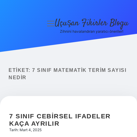
Uçuşan Fikirler Blogu
menüyü
aç
Zihnini havalandıran yaratıcı öneriler!
Anasayfa
Gizlilik Politikası
Yasal Uyarı
ETIKET:
7 SINIF MATEMATIK TERIM SAYISI
NEDIR
Hakkımızda
7 SINIF CEBIRSEL IFADELER
KAÇA AYRILIR
Tarih: Mart 4, 2025