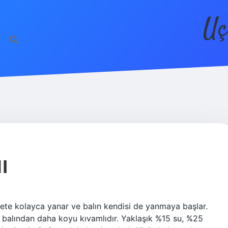
Uç
I
çete kolayca yanar ve balın kendisi de yanmaya başlar.
koz balından daha koyu kıvamlıdır. Yaklaşık %15 su, %25