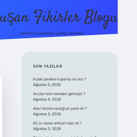
uşan Fikirler Blogu
Zihnini havalandıran yaratıcı öneriler!
betexper
SIDEBAR
SON YAZILAR
Kulak perdesi koparsa ne olur ?
Ağustos 5, 2026
Avcılar ismi nereden gelmiştir ?
Ağustos 4, 2026
Alevi birinin kestiği et yenir mi ?
Ağustos 3, 2026
65 cc motor ehliyet ister mi ?
Ağustos 3, 2026