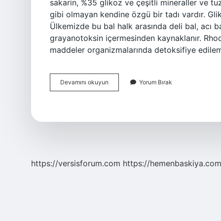
sakarin, %35 glikoz ve çeşitli mineraller ve tuzl
gibi olmayan kendine özgü bir tadı vardır. Glik
Ülkemizde bu bal halk arasında deli bal, acı bal 
grayanotoksin içermesinden kaynaklanır. Rhod
maddeler organizmalarında detoksifiye edile
Hakiki
Devamını okuyun
Yorum Bırak
Bal
Acı
Mı
https://versisforum.com
https://hemenbaskiya.com