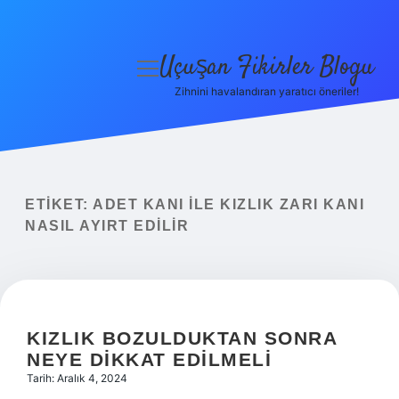
Uçuşan Fikirler Blogu
menüyü
aç
Zihnini havalandıran yaratıcı öneriler!
Anasayfa
Gizlilik Politikası
Yasal Uyarı
ETIKET:
ADET KANI ILE KIZLIK ZARI KANI
NASIL AYIRT EDILIR
Hakkımızda
KIZLIK BOZULDUKTAN SONRA
NEYE DIKKAT EDILMELI
Tarih: Aralık 4, 2024