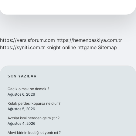
Sonra
Neye
Dikkat
Edilmeli
https://versisforum.com
https://hemenbaskiya.com.tr
https://syniti.com.tr
knight online
nttgame
Sitemap
SIDEBAR
SON YAZILAR
Cacık olmak ne demek ?
Ağustos 6, 2026
Kulak perdesi koparsa ne olur ?
Ağustos 5, 2026
Avcılar ismi nereden gelmiştir ?
Ağustos 4, 2026
Alevi birinin kestiği et yenir mi ?