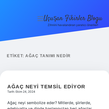
Uçuşan Fikirler Blogu
menüyü
aç
Zihnini havalandıran yaratıcı öneriler!
Anasayfa
Gizlilik Politikası
Yasal Uyarı
ETIKET:
AĞAÇ TANIMI NEDIR
Hakkımızda
AĞAÇ NEYI TEMSIL EDIYOR
Tarih: Ekim 24, 2024
Ağaç neyi sembolize eder? Mitlerde, şiirlerde,
edebiyatta ve dinde başlangıçtan beri ağaçlar