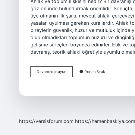
Ahlak ve toplum ilişkisini nedir? Bir davranışı 
göz önünde bulundurmak önemlidir. Sonuçta, bi
üye olmanın ilk şartı, mevcut ahlaki çerçeveyi
yasalar, uyulması gereken kurallardır. Ahlak 
bireylerin güvenlik, huzur ve mutluluk içinde y
olup olmadıkları toplumun huzuru ve dinginliği 
gelişme süreçleri boyunca edinirler. Etik ve to
davranış, teorik ahlaki öğretiyle uyumlu olmalı
Ahlak
Devamını okuyun
Yorum Bırak
Ve
Toplum
Arasındaki
Ilişki
Nedir
https://versisforum.com
https://hemenbaskiya.com