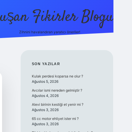
uşan Fikirler Blogu
Zihnini havalandıran yaratıcı öneriler!
betexper
SIDEBAR
SON YAZILAR
Kulak perdesi koparsa ne olur ?
Ağustos 5, 2026
Avcılar ismi nereden gelmiştir ?
Ağustos 4, 2026
Alevi birinin kestiği et yenir mi ?
Ağustos 3, 2026
65 cc motor ehliyet ister mi ?
Ağustos 3, 2026