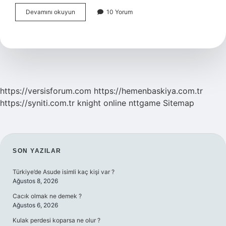
Alkol
Devamını okuyun
10 Yorum
Alan
Biriyle
Nasıl
Konuşulur
https://versisforum.com
https://hemenbaskiya.com.tr
https://syniti.com.tr
knight online
nttgame
Sitemap
SIDEBAR
SON YAZILAR
Türkiye’de Asude isimli kaç kişi var ?
Ağustos 8, 2026
Cacık olmak ne demek ?
Ağustos 6, 2026
Kulak perdesi koparsa ne olur ?