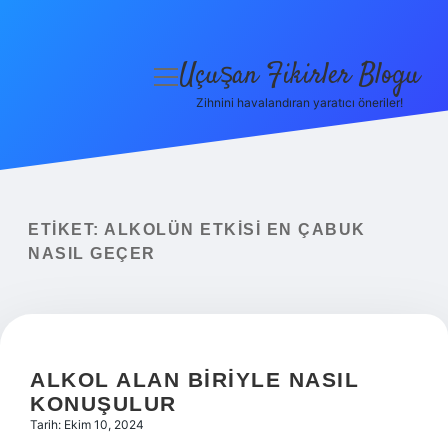
Uçuşan Fikirler Blogu
menüyü
aç
Zihnini havalandıran yaratıcı öneriler!
Anasayfa
Gizlilik Politikası
Yasal Uyarı
ETIKET:
ALKOLÜN ETKISI EN ÇABUK
NASIL GEÇER
Hakkımızda
ALKOL ALAN BIRIYLE NASIL
KONUŞULUR
Tarih: Ekim 10, 2024