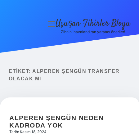
Uçuşan Fikirler Blogu
menüyü
aç
Zihnini havalandıran yaratıcı öneriler!
Anasayfa
Gizlilik Politikası
Yasal Uyarı
ETIKET:
ALPEREN ŞENGÜN TRANSFER
OLACAK MI
Hakkımızda
ALPEREN ŞENGÜN NEDEN
KADRODA YOK
Tarih: Kasım 18, 2024