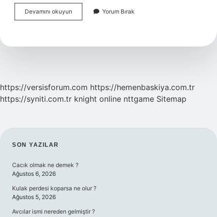
Alperen
Devamını okuyun
Yorum Bırak
Şengün
Neden
Kadroda
Yok
https://versisforum.com
https://hemenbaskiya.com.tr
https://syniti.com.tr
knight online
nttgame
Sitemap
SIDEBAR
SON YAZILAR
Cacık olmak ne demek ?
Ağustos 6, 2026
Kulak perdesi koparsa ne olur ?
Ağustos 5, 2026
Avcılar ismi nereden gelmiştir ?