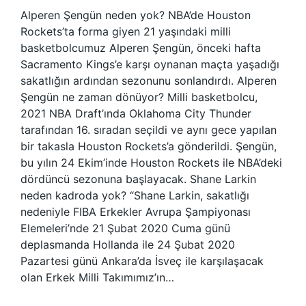
Alperen Şengün neden yok? NBA’de Houston
Rockets’ta forma giyen 21 yaşındaki milli
basketbolcumuz Alperen Şengün, önceki hafta
Sacramento Kings’e karşı oynanan maçta yaşadığı
sakatlığın ardından sezonunu sonlandırdı. Alperen
Şengün ne zaman dönüyor? Milli basketbolcu,
2021 NBA Draft’ında Oklahoma City Thunder
tarafından 16. sıradan seçildi ve aynı gece yapılan
bir takasla Houston Rockets’a gönderildi. Şengün,
bu yılın 24 Ekim’inde Houston Rockets ile NBA’deki
dördüncü sezonuna başlayacak. Shane Larkin
neden kadroda yok? “Shane Larkin, sakatlığı
nedeniyle FIBA ​​Erkekler Avrupa Şampiyonası
Elemeleri’nde 21 Şubat 2020 Cuma günü
deplasmanda Hollanda ile 24 Şubat 2020
Pazartesi günü Ankara’da İsveç ile karşılaşacak
olan Erkek Milli Takımımız’ın…