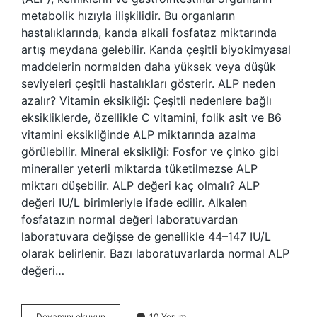
metabolik hızıyla ilişkilidir. Bu organların
hastalıklarında, kanda alkali fosfataz miktarında
artış meydana gelebilir. Kanda çeşitli biyokimyasal
maddelerin normalden daha yüksek veya düşük
seviyeleri çeşitli hastalıkları gösterir. ALP neden
azalır? Vitamin eksikliği: Çeşitli nedenlere bağlı
eksikliklerde, özellikle C vitamini, folik asit ve B6
vitamini eksikliğinde ALP miktarında azalma
görülebilir. Mineral eksikliği: Fosfor ve çinko gibi
mineraller yeterli miktarda tüketilmezse ALP
miktarı düşebilir. ALP değeri kaç olmalı? ALP
değeri IU/L birimleriyle ifade edilir. Alkalen
fosfatazın normal değeri laboratuvardan
laboratuvara değişse de genellikle 44–147 IU/L
olarak belirlenir. Bazı laboratuvarlarda normal ALP
değeri…
Alp
Devamını okuyun
10 Yorum