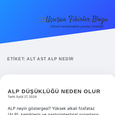
Uçuşan Fikirler Blogu
menüyü
aç
Zihnini havalandıran yaratıcı öneriler!
Anasayfa
Gizlilik Politikası
Yasal Uyarı
ETIKET:
ALT AST ALP NEDIR
Hakkımızda
ALP DÜŞÜKLÜĞÜ NEDEN OLUR
Tarih: Eylül 27, 2024
ALP neyin göstergesi? Yüksek alkali fosfataz
(ALP), kemiklerin ve gastrointestinal organların