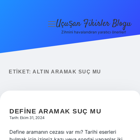
Uçuşan Fikirler Blogu
menüyü
aç
Zihnini havalandıran yaratıcı öneriler!
Anasayfa
Gizlilik Politikası
Yasal Uyarı
ETIKET:
ALTIN ARAMAK SUÇ MU
Hakkımızda
DEFINE ARAMAK SUÇ MU
Tarih: Ekim 31, 2024
Define aramanın cezası var mı? Tarihi eserleri
bulmak için izinsiz kazı veya sondaj yapanlar iki