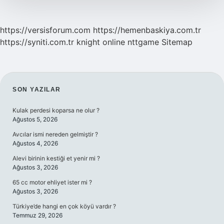
https://versisforum.com
https://hemenbaskiya.com.tr
https://syniti.com.tr
knight online
nttgame
Sitemap
SIDEBAR
SON YAZILAR
Kulak perdesi koparsa ne olur ?
Ağustos 5, 2026
Avcılar ismi nereden gelmiştir ?
Ağustos 4, 2026
Alevi birinin kestiği et yenir mi ?
Ağustos 3, 2026
65 cc motor ehliyet ister mi ?
Ağustos 3, 2026
Türkiye’de hangi en çok köyü vardır ?
Temmuz 29, 2026