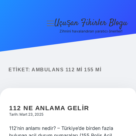
Uçuşan Fikirler Blogu
menüyü
aç
Zihnini havalandıran yaratıcı öneriler!
Anasayfa
Gizlilik Politikası
Yasal Uyarı
ETIKET:
AMBULANS 112 MI 155 MI
Hakkımızda
112 NE ANLAMA GELIR
Tarih: Mart 23, 2025
112’nin anlamı nedir? – Türkiye’de birden fazla
bulunan acil durum numaraları (155 Polis Acil