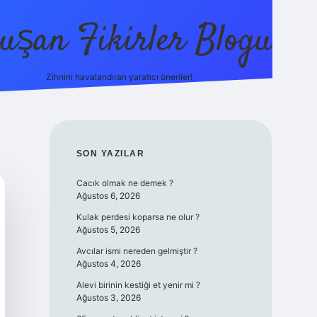
uşan Fikirler Blogu
Zihnini havalandıran yaratıcı öneriler!
betexper
SIDEBAR
SON YAZILAR
Cacık olmak ne demek ?
Ağustos 6, 2026
Kulak perdesi koparsa ne olur ?
Ağustos 5, 2026
Avcılar ismi nereden gelmiştir ?
Ağustos 4, 2026
Alevi birinin kestiği et yenir mi ?
Ağustos 3, 2026