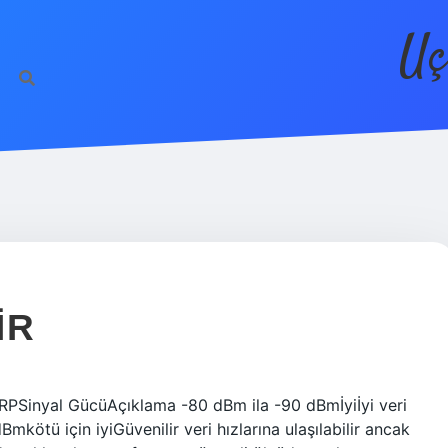
Uç
IR
SRPSinyal GücüAçıklama -80 dBm ila -90 dBmİyiİyi veri
mkötü için iyiGüvenilir veri hızlarına ulaşılabilir ancak