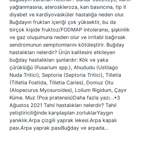
yağlanmasına, ateroskleroza, kan basıncına, tip II
diyabet ve kardiyovasküler hastalığa neden olur.
Buğdayın fruktan içeriği çok yüksektir, bu da
birçok kişide fruktoz/FODMAP intoleransı, şişkinlik
ve gaz oluşumuna neden olur ve irritabl bağırsak
sendromunun semptomlarını kötüleştirir. Buğday
hastalıkları nelerdir? Ürün kalitesini etkileyen
buğday hastalıkları şunlardır: Kök ve yaka
çürüklüğü (Fusarium spp.), Ahududu (Ustilago
Nuda Tritici), Septoria (Septoria Tritici), Tilletia
(Tilletia Foetida, Tilletia Caries), Domuz Otu
(Alopecurus Myosuroides), Lolium Rigidum, Çayır
Küme. Muz (Poa pratensis)Daha fazla yazı…•3
Ağustos 2021 Tahıl hastalıkları nelerdir? Tahıl
yetiştiriciliğinde karşılaşılan zorluklarYaygın
yanıklık.Arpa çizgili yaprak lekesi.Arpa kapalı
pası.Arpa yaprak pasıBuğday ve arpada…