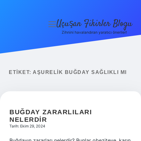
Uçuşan Fikirler Blogu
menüyü
aç
Zihnini havalandıran yaratıcı öneriler!
Anasayfa
Gizlilik Politikası
Yasal Uyarı
ETIKET:
AŞURELIK BUĞDAY SAĞLIKLI MI
Hakkımızda
BUĞDAY ZARARLILARI
NELERDIR
Tarih: Ekim 29, 2024
Buğdayın zararları nelerdir? Bunlar obeziteye, karın