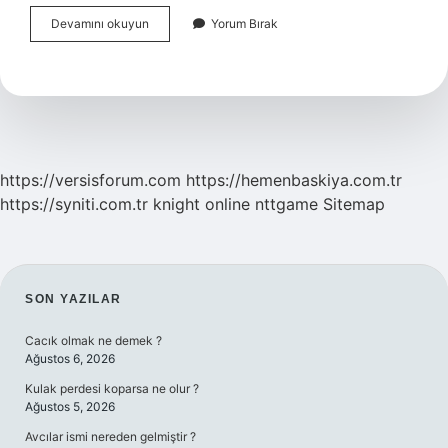
Buğday
Devamını okuyun
Yorum Bırak
Zararlıları
Nelerdir
https://versisforum.com
https://hemenbaskiya.com.tr
https://syniti.com.tr
knight online
nttgame
Sitemap
SIDEBAR
SON YAZILAR
Cacık olmak ne demek ?
Ağustos 6, 2026
Kulak perdesi koparsa ne olur ?
Ağustos 5, 2026
Avcılar ismi nereden gelmiştir ?