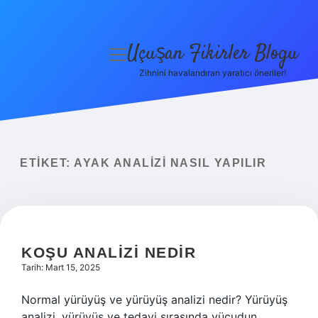
Uçuşan Fikirler Blogu
menüyü
aç
Zihnini havalandıran yaratıcı öneriler!
Anasayfa
Gizlilik Politikası
Yasal Uyarı
ETIKET:
AYAK ANALIZI NASIL YAPILIR
Hakkımızda
KOŞU ANALIZI NEDIR
Tarih: Mart 15, 2025
Normal yürüyüş ve yürüyüş analizi nedir? Yürüyüş
analizi, yürüyüş ve tedavi sırasında vücudun