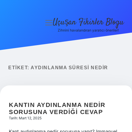
Uçuşan Fikirler Blogu
menüyü
aç
Zihnini havalandıran yaratıcı öneriler!
Anasayfa
Gizlilik Politikası
Yasal Uyarı
ETIKET:
AYDINLANMA SÜRESI NEDIR
Hakkımızda
KANTIN AYDINLANMA NEDIR
SORUSUNA VERDIĞI CEVAP
Tarih: Mart 12, 2025
Kant aydınlanma nedir sorusuna yanıt? Immanuel