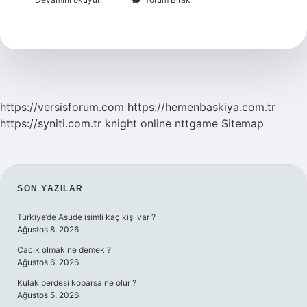
Aydınlanma
Nedir
Sorusuna
Verdiği
Cevap
https://versisforum.com
https://hemenbaskiya.com.tr
https://syniti.com.tr
knight online
nttgame
Sitemap
SIDEBAR
SON YAZILAR
Türkiye’de Asude isimli kaç kişi var ?
Ağustos 8, 2026
Cacık olmak ne demek ?
Ağustos 6, 2026
Kulak perdesi koparsa ne olur ?
Ağustos 5, 2026