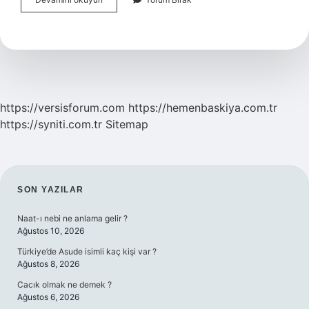
Aydınlanma
Nedir
Sorusuna
Verdiği
Cevap
https://versisforum.com
https://hemenbaskiya.com.tr
https://syniti.com.tr
Sitemap
SIDEBAR
SON YAZILAR
Naat-ı nebi ne anlama gelir ?
Ağustos 10, 2026
Türkiye’de Asude isimli kaç kişi var ?
Ağustos 8, 2026
Cacık olmak ne demek ?
Ağustos 6, 2026