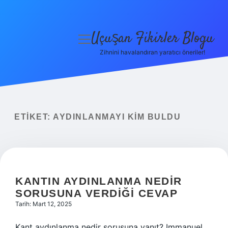
Uçuşan Fikirler Blogu
menüyü
aç
Zihnini havalandıran yaratıcı öneriler!
Anasayfa
Gizlilik Politikası
Yasal Uyarı
ETIKET:
AYDINLANMAYI KIM BULDU
Hakkımızda
KANTIN AYDINLANMA NEDIR
SORUSUNA VERDIĞI CEVAP
Tarih: Mart 12, 2025
Kant aydınlanma nedir sorusuna yanıt? Immanuel