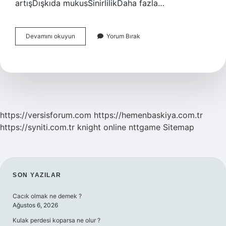
artışDışkıda mukusSinirlilikDaha fazla…
Bağırsak
Devamını okuyun
Yorum Bırak
Sağlığının
Bozuk
Olduğu
Nasıl
Anlaşılır
https://versisforum.com
https://hemenbaskiya.com.tr
https://syniti.com.tr
knight online
nttgame
Sitemap
SIDEBAR
SON YAZILAR
Cacık olmak ne demek ?
Ağustos 6, 2026
Kulak perdesi koparsa ne olur ?