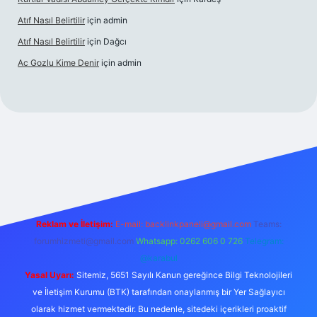
Atıf Nasıl Belirtilir
için
admin
Atıf Nasıl Belirtilir
için
Dağcı
Ac Gozlu Kime Denir
için
admin
etexper
Reklam ve İletişim:
E-mail:
backlinkpaneli@gmail.com
Teams:
forumhizmeti@gmail.com
Whatsapp: 0262 606 0 726
Telegram:
@karabul
Yasal Uyarı:
Sitemiz, 5651 Sayılı Kanun gereğince Bilgi Teknolojileri
ve İletişim Kurumu (BTK) tarafından onaylanmış bir Yer Sağlayıcı
olarak hizmet vermektedir. Bu nedenle, sitedeki içerikleri proaktif