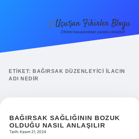
Uçuşan Fikirler Blogu
menüyü
aç
Zihnini havalandıran yaratıcı öneriler!
Anasayfa
Gizlilik Politikası
Yasal Uyarı
ETIKET:
BAĞIRSAK DÜZENLEYICI ILACIN
ADI NEDIR
Hakkımızda
BAĞIRSAK SAĞLIĞININ BOZUK
OLDUĞU NASIL ANLAŞILIR
Tarih: Kasım 21, 2024