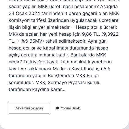
kadar yapılır. MKK ücreti nasıl hesaplanır? Aşağıda
24 Ocak 2024 tarihinden itibaren geçerli olan MKK
komisyon tarifesi üzerinden uygulanacak ücretlere
ilişkin bilgiler yer almaktadır. – Hesap açılış ücreti:
MKK’da açılan her yeni hesap için 9,86 TL. (9,3922
TL. + %5 BSMV) tahsil edilmektedir. Aynı gün
hesap açılışı ve kapatılması durumunda hesap
açılış ücreti alınmamaktadır. Bankalarda MKK
nedir? Türkiye’de kayıtlı tüm menkul kıymetlerin
kayıt ve saklanması Merkezi Kayıt Kuruluşu A.Ş.
tarafından yapılır. Bu işlemden MKK Birliği
sorumludur. MKK, Sermaye Piyasası Kurulu
tarafından kaydına karar…
Mkk
Devamını okuyun
Yorum Bırak
Ücreti
Ne
Kadar