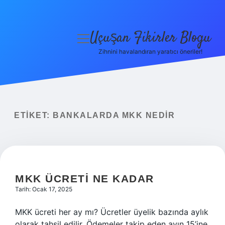
Uçuşan Fikirler Blogu
menüyü
aç
Zihnini havalandıran yaratıcı öneriler!
Anasayfa
Gizlilik Politikası
Yasal Uyarı
ETIKET:
BANKALARDA MKK NEDIR
Hakkımızda
MKK ÜCRETI NE KADAR
Tarih: Ocak 17, 2025
MKK ücreti her ay mı? Ücretler üyelik bazında aylık
olarak tahsil edilir. Ödemeler takip eden ayın 15’ine