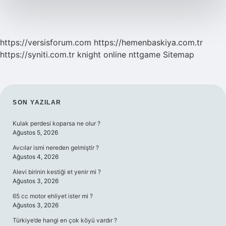
https://versisforum.com
https://hemenbaskiya.com.tr
https://syniti.com.tr
knight online
nttgame
Sitemap
SIDEBAR
SON YAZILAR
Kulak perdesi koparsa ne olur ?
Ağustos 5, 2026
Avcılar ismi nereden gelmiştir ?
Ağustos 4, 2026
Alevi birinin kestiği et yenir mi ?
Ağustos 3, 2026
65 cc motor ehliyet ister mi ?
Ağustos 3, 2026
Türkiye’de hangi en çok köyü vardır ?