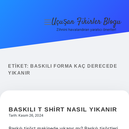
Uçuşan Fikirler Blogu
menüyü
aç
Zihnini havalandıran yaratıcı öneriler!
Anasayfa
Gizlilik Politikası
Yasal Uyarı
ETIKET:
BASKILI FORMA KAÇ DERECEDE
YIKANIR
Hakkımızda
BASKILI T SHIRT NASIL YIKANIR
Tarih: Kasım 26, 2024
Baskılı tişört makinede yıkanır mı? Baskılı tişörtleri