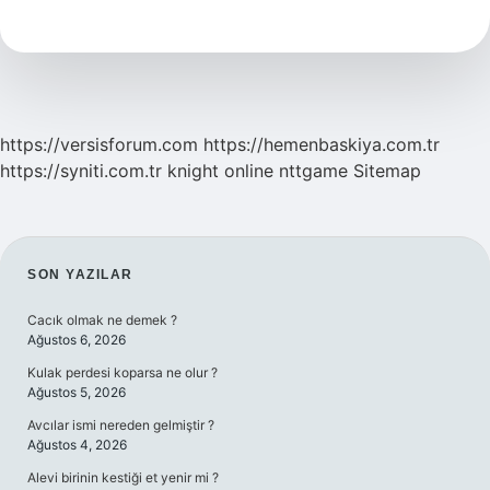
Yeşil
Ot
Verilir
Mi
https://versisforum.com
https://hemenbaskiya.com.tr
https://syniti.com.tr
knight online
nttgame
Sitemap
SIDEBAR
SON YAZILAR
Cacık olmak ne demek ?
Ağustos 6, 2026
Kulak perdesi koparsa ne olur ?
Ağustos 5, 2026
Avcılar ismi nereden gelmiştir ?
Ağustos 4, 2026
Alevi birinin kestiği et yenir mi ?