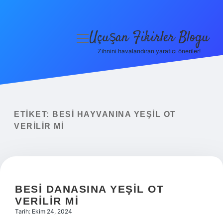
Uçuşan Fikirler Blogu
menüyü
aç
Zihnini havalandıran yaratıcı öneriler!
Anasayfa
Gizlilik Politikası
Yasal Uyarı
ETIKET:
BESI HAYVANINA YEŞIL OT
VERILIR MI
Hakkımızda
BESI DANASINA YEŞIL OT
VERILIR MI
Tarih: Ekim 24, 2024