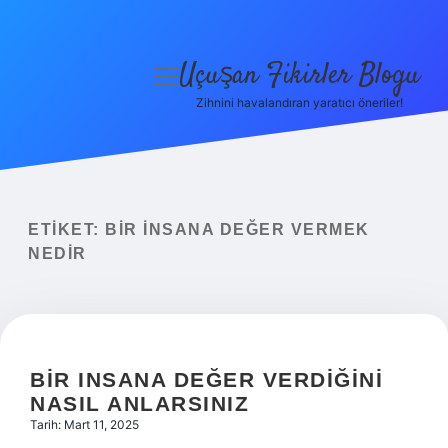
Uçuşan Fikirler Blogu
menüyü
aç
Zihnini havalandıran yaratıcı öneriler!
Anasayfa
Gizlilik Politikası
Yasal Uyarı
ETIKET:
BIR INSANA DEĞER VERMEK
NEDIR
Hakkımızda
BIR INSANA DEĞER VERDIĞINI
NASIL ANLARSINIZ
Tarih: Mart 11, 2025