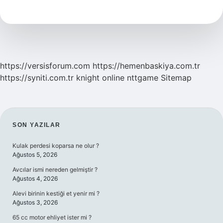
Değer
Verdiğini
Nasıl
Anlarsınız
https://versisforum.com
https://hemenbaskiya.com.tr
https://syniti.com.tr
knight online
nttgame
Sitemap
SIDEBAR
SON YAZILAR
Kulak perdesi koparsa ne olur ?
Ağustos 5, 2026
Avcılar ismi nereden gelmiştir ?
Ağustos 4, 2026
Alevi birinin kestiği et yenir mi ?
Ağustos 3, 2026
65 cc motor ehliyet ister mi ?