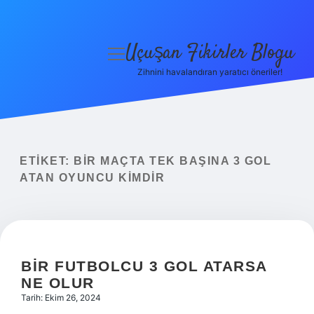
Uçuşan Fikirler Blogu
menüyü
aç
Zihnini havalandıran yaratıcı öneriler!
Anasayfa
Gizlilik Politikası
Yasal Uyarı
ETIKET:
BIR MAÇTA TEK BAŞINA 3 GOL
ATAN OYUNCU KIMDIR
Hakkımızda
BIR FUTBOLCU 3 GOL ATARSA
NE OLUR
Tarih: Ekim 26, 2024