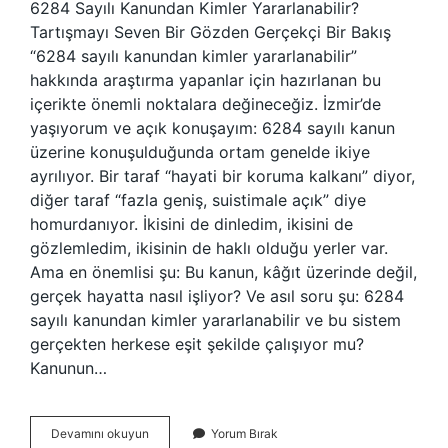
6284 Sayılı Kanundan Kimler Yararlanabilir?
Tartışmayı Seven Bir Gözden Gerçekçi Bir Bakış
“6284 sayılı kanundan kimler yararlanabilir”
hakkında araştırma yapanlar için hazırlanan bu
içerikte önemli noktalara değineceğiz. İzmir’de
yaşıyorum ve açık konuşayım: 6284 sayılı kanun
üzerine konuşulduğunda ortam genelde ikiye
ayrılıyor. Bir taraf “hayati bir koruma kalkanı” diyor,
diğer taraf “fazla geniş, suistimale açık” diye
homurdanıyor. İkisini de dinledim, ikisini de
gözlemledim, ikisinin de haklı olduğu yerler var.
Ama en önemlisi şu: Bu kanun, kâğıt üzerinde değil,
gerçek hayatta nasıl işliyor? Ve asıl soru şu: 6284
sayılı kanundan kimler yararlanabilir ve bu sistem
gerçekten herkese eşit şekilde çalışıyor mu?
Kanunun…
6284
Devamını okuyun
Yorum Bırak