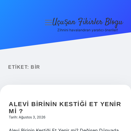
Uçuşan Fikirler Blogu
menüyü
aç
Zihnini havalandıran yaratıcı öneriler!
Anasayfa
Gizlilik Politikası
Yasal Uyarı
ETIKET:
BIR
Hakkımızda
ALEVI BIRININ KESTIĞI ET YENIR
MI ?
Tarih: Ağustos 3, 2026
Alevi Birinin Kestiği Et Yenir mi? Değişen Dünyada