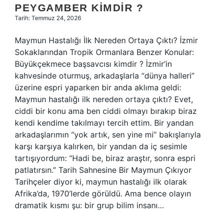
PEYGAMBER KIMDIR ?
Tarih: Temmuz 24, 2026
Maymun Hastalığı İlk Nereden Ortaya Çıktı? İzmir
Sokaklarından Tropik Ormanlara Benzer Konular:
Büyükçekmece başsavcısı kimdir ? İzmir’in
kahvesinde oturmuş, arkadaşlarla “dünya halleri”
üzerine espri yaparken bir anda aklıma geldi:
Maymun hastalığı ilk nereden ortaya çıktı? Evet,
ciddi bir konu ama ben ciddi olmayı bırakıp biraz
kendi kendime takılmayı tercih ettim. Bir yandan
arkadaşlarımın “yok artık, sen yine mi” bakışlarıyla
karşı karşıya kalırken, bir yandan da iç sesimle
tartışıyordum: “Hadi be, biraz araştır, sonra espri
patlatırsın.” Tarih Sahnesine Bir Maymun Çıkıyor
Tarihçeler diyor ki, maymun hastalığı ilk olarak
Afrika’da, 1970’lerde görüldü. Ama bence olayın
dramatik kısmı şu: bir grup bilim insanı…