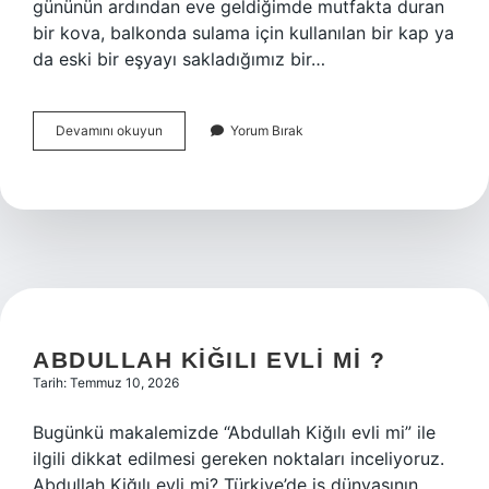
gününün ardından eve geldiğimde mutfakta duran
bir kova, balkonda sulama için kullanılan bir kap ya
da eski bir eşyayı sakladığımız bir…
Kovaların
Devamını okuyun
Yorum Bırak
uğurlu
sayısı
nedir
?
ABDULLAH KIĞILI EVLI MI ?
Tarih: Temmuz 10, 2026
Bugünkü makalemizde “Abdullah Kiğılı evli mi” ile
ilgili dikkat edilmesi gereken noktaları inceliyoruz.
Abdullah Kiğılı evli mi? Türkiye’de iş dünyasının