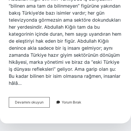
“bilinen ama tam da bilinmeyen” figürüne yakından
bakış Türkiye’de bazı isimler vardır; her gün
televizyonda görmezsin ama sektöre dokundukları
her yerdesindir. Abdullah Kiğılı tam da bu
kategorinin içinde duran, hem saygı uyandıran hem
de eleştiriyi hak eden bir figür. Abdullah Kiğılı
denince akla sadece bir iş insanı gelmiyor; aynı
zamanda Türkiye hazır giyim sektörünün dönüşüm
hikâyesi, marka yönetimi ve biraz da “eski Türkiye
iş dünyası refleksleri” geliyor. Ama garip olan şu:
Bu kadar bilinen bir isim olmasına rağmen, insanlar
hâlâ…
Abdullah
Devamını okuyun
Yorum Bırak
Kiğılı
evli
mi
?