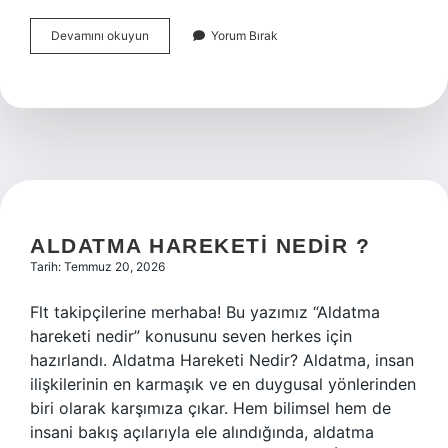
Kavmi
Devamını okuyun
Yorum Bırak
maymun
olan
peygamber
kimdir
?
ALDATMA HAREKETI NEDIR ?
Tarih: Temmuz 20, 2026
Flt takipçilerine merhaba! Bu yazımız “Aldatma
hareketi nedir” konusunu seven herkes için
hazırlandı. Aldatma Hareketi Nedir? Aldatma, insan
ilişkilerinin en karmaşık ve en duygusal yönlerinden
biri olarak karşımıza çıkar. Hem bilimsel hem de
insani bakış açılarıyla ele alındığında, aldatma