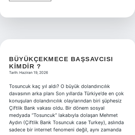
sayılı
kanundan
kimler
yararlanabilir
?
BÜYÜKÇEKMECE BAŞSAVCISI
KIMDIR ?
Tarih: Haziran 19, 2026
Tosuncuk kaç yıl aldı? O büyük dolandırıcılık
davasının arka planı Son yıllarda Türkiye’de en çok
konuşulan dolandırıcılık olaylarından biri şüphesiz
Çiftlik Bank vakası oldu. Bir dönem sosyal
medyada “Tosuncuk” lakabıyla dolaşan Mehmet
Aydın (Çiftlik Bank Tosuncuk case Turkey), aslında
sadece bir internet fenomeni değil, aynı zamanda