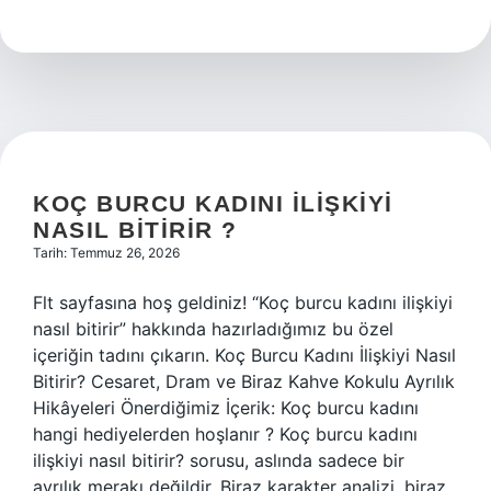
kestiği
et
yenir
mi
?
KOÇ BURCU KADINI ILIŞKIYI
NASIL BITIRIR ?
Tarih: Temmuz 26, 2026
Flt sayfasına hoş geldiniz! “Koç burcu kadını ilişkiyi
nasıl bitirir” hakkında hazırladığımız bu özel
içeriğin tadını çıkarın. Koç Burcu Kadını İlişkiyi Nasıl
Bitirir? Cesaret, Dram ve Biraz Kahve Kokulu Ayrılık
Hikâyeleri Önerdiğimiz İçerik: Koç burcu kadını
hangi hediyelerden hoşlanır ? Koç burcu kadını
ilişkiyi nasıl bitirir? sorusu, aslında sadece bir
ayrılık merakı değildir. Biraz karakter analizi, biraz