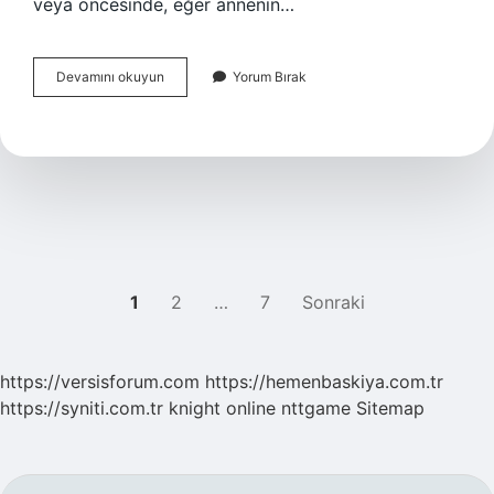
veya öncesinde, eğer annenin…
Ferinject
Devamını okuyun
Yorum Bırak
kaç
TL
?
YAZI
1
2
…
7
Sonraki
SAYFALAMASI
https://versisforum.com
https://hemenbaskiya.com.tr
https://syniti.com.tr
knight online
nttgame
Sitemap