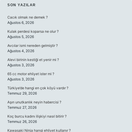
SIDEBAR
SON YAZILAR
Cacık olmak ne demek ?
Ağustos 6, 2026
Kulak perdesi koparsa ne olur ?
Ağustos 5, 2026
Avcılar ismi nereden gelmiştir ?
Ağustos 4, 2026
Alevi birinin kestiği et yenir mi ?
Ağustos 3, 2026
65 cc motor ehliyet ister mi ?
Ağustos 3, 2026
Türkiye’de hangi en çok köyü vardır ?
Temmuz 29, 2026
Aşırı unutkanlık neyin habercisi ?
Temmuz 27, 2026
Koç burcu kadını ilişkiyi nasıl bitirir ?
Temmuz 26, 2026
Kawasaki Ninja hangi ehliyet kullanır ?