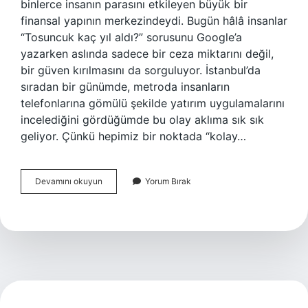
binlerce insanın parasını etkileyen büyük bir
finansal yapının merkezindeydi. Bugün hâlâ insanlar
“Tosuncuk kaç yıl aldı?” sorusunu Google’a
yazarken aslında sadece bir ceza miktarını değil,
bir güven kırılmasını da sorguluyor. İstanbul’da
sıradan bir günümde, metroda insanların
telefonlarına gömülü şekilde yatırım uygulamalarını
incelediğini gördüğümde bu olay aklıma sık sık
geliyor. Çünkü hepimiz bir noktada “kolay…
Büyükçekmece
Devamını okuyun
Yorum Bırak
başsavcısı
kimdir
?