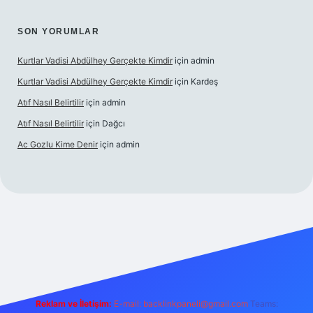
SON YORUMLAR
Kurtlar Vadisi Abdülhey Gerçekte Kimdir
için
admin
Kurtlar Vadisi Abdülhey Gerçekte Kimdir
için
Kardeş
Atıf Nasıl Belirtilir
için
admin
Atıf Nasıl Belirtilir
için
Dağcı
Ac Gozlu Kime Denir
için
admin
xper
Reklam ve İletişim:
E-mail:
backlinkpaneli@gmail.com
Teams: