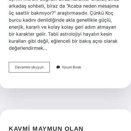
arkadaş sohbeti, biraz da “Acaba neden mesajıma
üç saattir bakmıyor?” araştırmasıdır. Çünkü Koç
burcu kadını denildiğinde akla genellikle güçlü,
enerjik, kararlı ve kolay kolay geri adım atmayan
bir karakter gelir. Tabii astrolojiyi hayatın kesin
kuralları gibi değil, eğlenceli bir bakış açısı olarak
değerlendirmek…
Koç
Devamını okuyun
Yorum Bırak
burcu
kadını
ilişkiyi
nasıl
bitirir
?
KAVMI MAYMUN OLAN