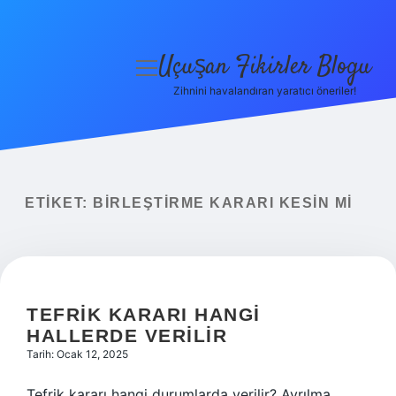
Uçuşan Fikirler Blogu
menüyü
aç
Zihnini havalandıran yaratıcı öneriler!
Anasayfa
Gizlilik Politikası
Yasal Uyarı
ETIKET:
BIRLEŞTIRME KARARI KESIN MI
Hakkımızda
TEFRIK KARARI HANGI
HALLERDE VERILIR
Tarih: Ocak 12, 2025
Tefrik kararı hangi durumlarda verilir? Ayrılma,