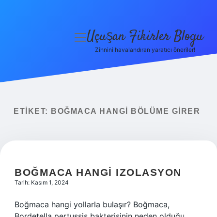
Uçuşan Fikirler Blogu
menüyü
aç
Zihnini havalandıran yaratıcı öneriler!
Anasayfa
Gizlilik Politikası
Yasal Uyarı
ETIKET:
BOĞMACA HANGI BÖLÜME GIRER
Hakkımızda
BOĞMACA HANGI IZOLASYON
Tarih: Kasım 1, 2024
Boğmaca hangi yollarla bulaşır? Boğmaca,
Bordetella pertussis bakterisinin neden olduğu