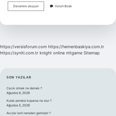
Boşanma
Devamını okuyun
Yorum Bırak
Davası
Hangi
Tür
Hukuk
Davasına
Örnek
Verilebilir
https://versisforum.com
https://hemenbaskiya.com.tr
https://syniti.com.tr
knight online
nttgame
Sitemap
SIDEBAR
SON YAZILAR
Cacık olmak ne demek ?
Ağustos 6, 2026
Kulak perdesi koparsa ne olur ?
Ağustos 5, 2026
Avcılar ismi nereden gelmiştir ?