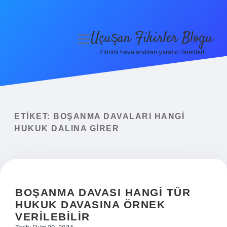
Uçuşan Fikirler Blogu
menüyü
aç
Zihnini havalandıran yaratıcı öneriler!
Anasayfa
Gizlilik Politikası
Yasal Uyarı
ETIKET:
BOŞANMA DAVALARI HANGI
HUKUK DALINA GIRER
Hakkımızda
BOŞANMA DAVASI HANGI TÜR
HUKUK DAVASINA ÖRNEK
VERILEBILIR