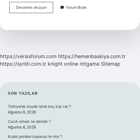
Buğday
Devamını okuyun
Yorum Bırak
Zararlıları
Nelerdir
https://versisforum.com
https://hemenbaskiya.com.tr
https://syniti.com.tr
knight online
nttgame
Sitemap
SIDEBAR
SON YAZILAR
Türkiye’de Asude isimli kaç kişi var ?
Ağustos 8, 2026
Cacık olmak ne demek ?
Ağustos 6, 2026
Kulak perdesi koparsa ne olur ?