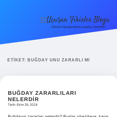
Uçuşan Fikirler Blogu
menüyü
aç
Zihnini havalandıran yaratıcı öneriler!
Anasayfa
Gizlilik Politikası
Yasal Uyarı
ETIKET:
BUĞDAY UNU ZARARLI MI
Hakkımızda
BUĞDAY ZARARLILARI
NELERDIR
Tarih: Ekim 29, 2024
Buğdayın zararları nelerdir? Bunlar obeziteye, karın