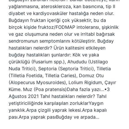
yağlanmasına, ateroskleroza, kan basıncına, tip II
diyabet ve kardiyovasküler hastalığa neden olur.
Buğdayın fruktan içeriği çok yüksektir, bu da
birçok kişide fruktoz/FODMAP intoleransı, şişkinlik
ve gaz oluşumuna neden olur ve irritabl bağırsak
sendromunun semptomlarını kötüleştirir. Buğday
hastalıkları nelerdir? Ürün kalitesini etkileyen
buğday hastalıkları şunlardır: Kök ve yaka
çürüklüğü (Fusarium spp.), Ahududu (Ustilago
Nuda Tritici), Septoria (Septoria Tritici), Tilletia
(Tilletia Foetida, Tilletia Caries), Domuz Otu
(Alopecurus Myosuroides), Lolium Rigidum, Çayır
Küme. Muz (Poa pratensis)Daha fazla yazı…•3
Ağustos 2021 Tahıl hastalıkları nelerdir? Tahıl
yetiştiriciliğinde karşılaşılan zorluklarYaygın
yanıklık.Arpa çizgili yaprak lekesi.Arpa kapalı
pası.Arpa yaprak pasıBuğday ve arpada…