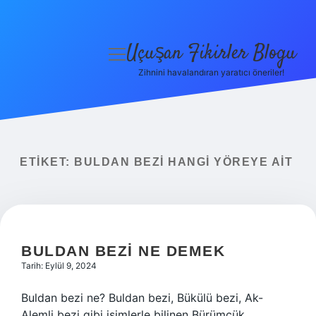
Uçuşan Fikirler Blogu
menüyü
aç
Zihnini havalandıran yaratıcı öneriler!
Anasayfa
Gizlilik Politikası
Yasal Uyarı
ETIKET:
BULDAN BEZI HANGI YÖREYE AIT
Hakkımızda
BULDAN BEZI NE DEMEK
Tarih: Eylül 9, 2024
Buldan bezi ne? Buldan bezi, Bükülü bezi, Ak-
Alemli bezi gibi isimlerle bilinen Bürümcük