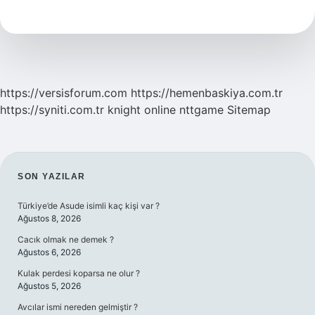
Ne
Demek
https://versisforum.com
https://hemenbaskiya.com.tr
https://syniti.com.tr
knight online
nttgame
Sitemap
SIDEBAR
SON YAZILAR
Türkiye’de Asude isimli kaç kişi var ?
Ağustos 8, 2026
Cacık olmak ne demek ?
Ağustos 6, 2026
Kulak perdesi koparsa ne olur ?
Ağustos 5, 2026
Avcılar ismi nereden gelmiştir ?