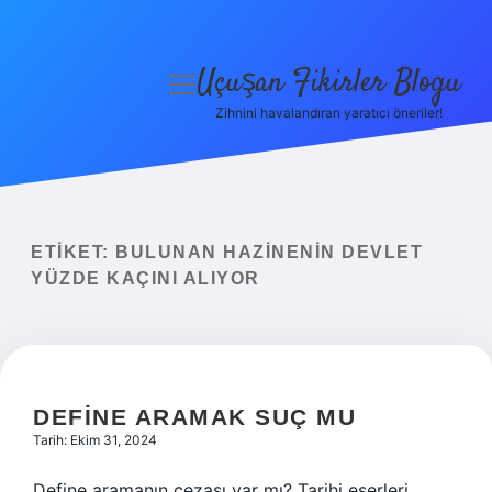
Uçuşan Fikirler Blogu
menüyü
aç
Zihnini havalandıran yaratıcı öneriler!
Anasayfa
Gizlilik Politikası
Yasal Uyarı
ETIKET:
BULUNAN HAZINENIN DEVLET
YÜZDE KAÇINI ALIYOR
Hakkımızda
DEFINE ARAMAK SUÇ MU
Tarih: Ekim 31, 2024
Define aramanın cezası var mı? Tarihi eserleri