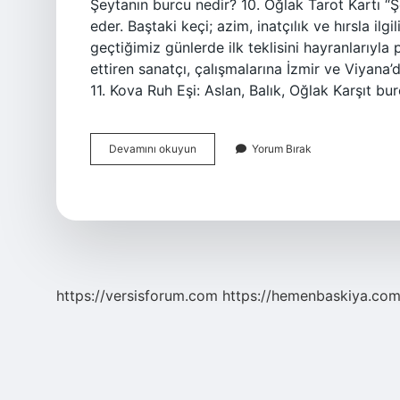
Şeytanın burcu nedir? 10. Oğlak Tarot Kartı “Ş
eder. Baştaki keçi; azim, inatçılık ve hırsla ilgi
geçtiğimiz günlerde ilk teklisini hayranlarıyl
ettiren sanatçı, çalışmalarına İzmir ve Viyan
11. Kova Ruh Eşi: Aslan, Balık, Oğlak Karşıt burc
Kurt
Devamını okuyun
Yorum Bırak
Burcu
Nedir
https://versisforum.com
https://hemenbaskiya.com