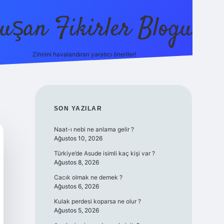
uşan Fikirler Blogu
Zihnini havalandıran yaratıcı öneriler!
betexper
SIDEBAR
SON YAZILAR
Naat-ı nebi ne anlama gelir ?
Ağustos 10, 2026
Türkiye’de Asude isimli kaç kişi var ?
Ağustos 8, 2026
Cacık olmak ne demek ?
Ağustos 6, 2026
Kulak perdesi koparsa ne olur ?
Ağustos 5, 2026