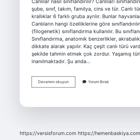
Canlılar nasıl sınıflandırılır? Canlıları sınıfla
şube, sınıf, takım, familya, cins ve tür. Canlı t
krallıklar 6 farklı gruba ayrılır. Bunlar hayvanlar
Canlıların hangi özelliklerine göre sınıflandır
(filogenetik) sınıflandırma kullanılır. Bu sınıf
Sınıflandırma, anatomik benzerlikler, akrabalık 
dikkate alarak yapılır. Kaç çeşit canlı türü va
şekilde tahmin etmek çok zordur. Yaşamış türl
inanılmaktadır. Şu anda…
Canlı
Devamını okuyun
Yorum Bırak
Türleri
Nasıl
Sınıflandırılır
https://versisforum.com
https://hemenbaskiya.com