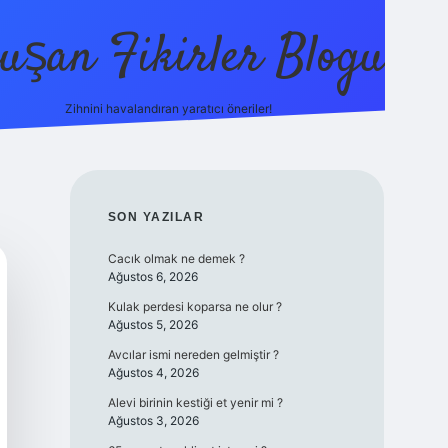
uşan Fikirler Blogu
Zihnini havalandıran yaratıcı öneriler!
betexper
SIDEBAR
SON YAZILAR
Cacık olmak ne demek ?
Ağustos 6, 2026
Kulak perdesi koparsa ne olur ?
Ağustos 5, 2026
Avcılar ismi nereden gelmiştir ?
Ağustos 4, 2026
Alevi birinin kestiği et yenir mi ?
Ağustos 3, 2026