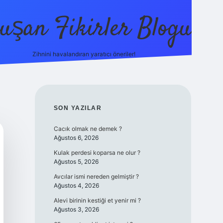
uşan Fikirler Blogu
Zihnini havalandıran yaratıcı öneriler!
betexper
SIDEBAR
SON YAZILAR
Cacık olmak ne demek ?
Ağustos 6, 2026
Kulak perdesi koparsa ne olur ?
Ağustos 5, 2026
Avcılar ismi nereden gelmiştir ?
Ağustos 4, 2026
Alevi birinin kestiği et yenir mi ?
Ağustos 3, 2026