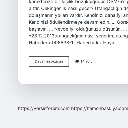
karakterize bir kişilik bozukluğudur. DSM-5’e 
aittir. Çekingenlik nasıl geçer? Utangaçlığın d
dolaşmanın yolları vardır. Kendinizi daha iyi
Kendinizi ödüllendirmeye devam edin. … Görsel
başlayın. … Neyde iyi olduğunuzu düşünün. … 
•28.12.2013utangaçlığımı nasıl yenerim, utang
Haberler › 906538-1…Habertürk › Hayat…
Çekingenlik
Devamını okuyun
14 Yorum
Neden
Olur
https://versisforum.com
https://hemenbaskiya.com