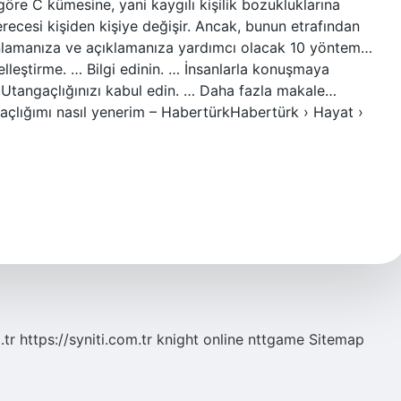
göre C kümesine, yani kaygılı kişilik bozukluklarına
erecesi kişiden kişiye değişir. Ancak, bunun etrafından
 anlamanıza ve açıklamanıza yardımcı olacak 10 yöntem…
leştirme. … Bilgi edinin. … İnsanlarla konuşmaya
Utangaçlığınızı kabul edin. … Daha fazla makale…
açlığımı nasıl yenerim – HabertürkHabertürk › Hayat ›
.tr
https://syniti.com.tr
knight online
nttgame
Sitemap