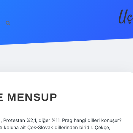
Uç
E MENSUP
, Protestan %2,1, diğer %11. Prag hangi dilleri konuşur?
tı koluna ait Çek-Slovak dillerinden biridir. Çekçe,