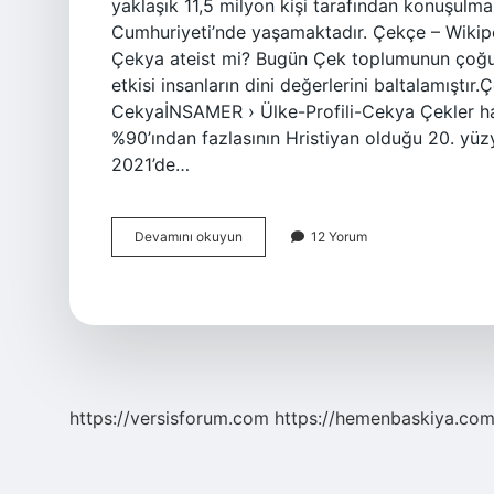
yaklaşık 11,5 milyon kişi tarafından konuşulm
Cumhuriyeti’nde yaşamaktadır. Çekçe – Wikipe
Çekya ateist mi? Bugün Çek toplumunun çoğunl
etkisi insanların dini değerlerini baltalamışt
CekyaİNSAMER › Ülke-Profili-Cekya Çekler han
%90’ından fazlasının Hristiyan olduğu 20. yüzy
2021’de…
Prag
Devamını okuyun
12 Yorum
Hangi
Dine
Mensup
https://versisforum.com
https://hemenbaskiya.com