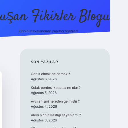
uşan Fikirler Blogu
Zihnini havalandıran yaratıcı öneriler!
betexper
SIDEBAR
SON YAZILAR
Cacık olmak ne demek ?
Ağustos 6, 2026
Kulak perdesi koparsa ne olur ?
Ağustos 5, 2026
Avcılar ismi nereden gelmiştir ?
Ağustos 4, 2026
Alevi birinin kestiği et yenir mi ?
Ağustos 3, 2026