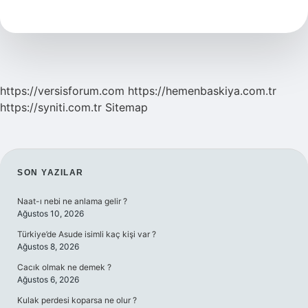
Evine
Kaç
Yıl
Kala
Çıkılır
https://versisforum.com
https://hemenbaskiya.com.tr
https://syniti.com.tr
Sitemap
SIDEBAR
SON YAZILAR
Naat-ı nebi ne anlama gelir ?
Ağustos 10, 2026
Türkiye’de Asude isimli kaç kişi var ?
Ağustos 8, 2026
Cacık olmak ne demek ?
Ağustos 6, 2026
Kulak perdesi koparsa ne olur ?