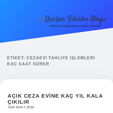
Uçuşan Fikirler Blogu
menüyü
aç
Zihnini havalandıran yaratıcı öneriler!
Anasayfa
Gizlilik Politikası
Yasal Uyarı
ETIKET:
CEZAEVI TAHLIYE IŞLEMLERI
KAÇ SAAT SÜRER
Hakkımızda
AÇIK CEZA EVINE KAÇ YIL KALA
ÇIKILIR
Tarih: Ekim 1, 2024