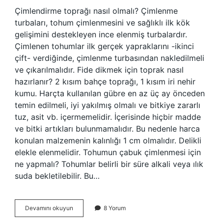
Çimlendirme toprağı nasıl olmalı? Çimlenme
turbaları, tohum çimlenmesini ve sağlıklı ilk kök
gelişimini destekleyen ince elenmiş turbalardır.
Çimlenen tohumlar ilk gerçek yapraklarını -ikinci
çift- verdiğinde, çimlenme turbasından nakledilmeli
ve çıkarılmalıdır. Fide dikmek için toprak nasıl
hazırlanır? 2 kısım bahçe toprağı, 1 kısım iri nehir
kumu. Harçta kullanılan gübre en az üç ay önceden
temin edilmeli, iyi yakılmış olmalı ve bitkiye zararlı
tuz, asit vb. içermemelidir. İçerisinde hiçbir madde
ve bitki artıkları bulunmamalıdır. Bu nedenle harca
konulan malzemenin kalınlığı 1 cm olmalıdır. Delikli
elekle elenmelidir. Tohumun çabuk çimlenmesi için
ne yapmalı? Tohumlar belirli bir süre alkali veya ılık
suda bekletilebilir. Bu…
Çimlendirme
Devamını okuyun
8 Yorum
Toprağı