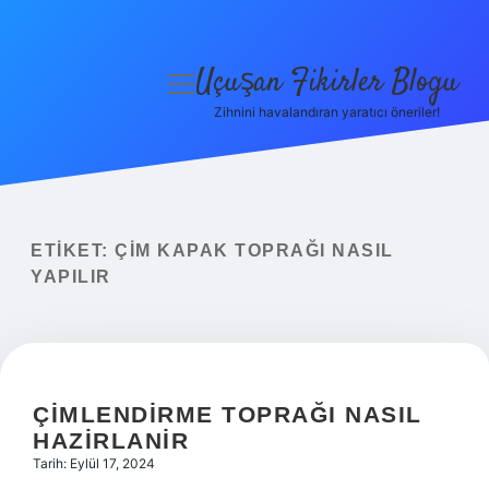
Uçuşan Fikirler Blogu
menüyü
aç
Zihnini havalandıran yaratıcı öneriler!
Anasayfa
Gizlilik Politikası
Yasal Uyarı
ETIKET:
ÇIM KAPAK TOPRAĞI NASIL
YAPILIR
Hakkımızda
ÇIMLENDIRME TOPRAĞI NASIL
HAZIRLANIR
Tarih: Eylül 17, 2024