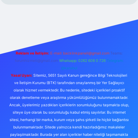
etexper
Reklam ve İletişim:
E-mail:
backlinkpaneli@gmail.com
Teams:
forumhizmeti@gmail.com
Whatsapp: 0262 606 0 726
Telegram:
@karabul
Yasal Uyarı:
Sitemiz, 5651 Sayılı Kanun gereğince Bilgi Teknolojileri
ve İletişim Kurumu (BTK) tarafından onaylanmış bir Yer Sağlayıcı
olarak hizmet vermektedir. Bu nedenle, sitedeki içerikleri proaktif
olarak denetleme veya araştırma yükümlülüğümüz bulunmamaktadır.
Ancak, üyelerimiz yazdıkları içeriklerin sorumluluğunu taşımakta olup,
siteye üye olarak bu sorumluluğu kabul etmiş sayılırlar. Bu internet
sitesi, herhangi bir marka, kurum veya şahıs şirketi ile hiçbir bağlantısı
bulunmamaktadır. Sitede yalnızca kendi hazırladığımız makaleler
paylaşılmaktadır. Burada yer alan içerikler haber niteliği taşımamakta