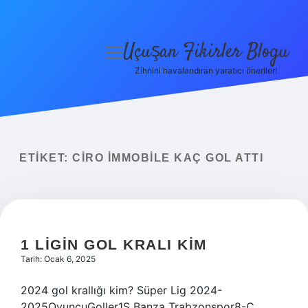
Uçuşan Fikirler Blogu
menüyü
aç
Zihnini havalandıran yaratıcı öneriler!
Anasayfa
Gizlilik Politikası
Yasal Uyarı
ETIKET:
CIRO İMMOBILE KAÇ GOL ATTI
Hakkımızda
1 LIGIN GOL KRALI KIM
Tarih: Ocak 6, 2025
2024 gol krallığı kim? Süper Lig 2024-
2025OyuncuGoller1S Banza Trabzonspor8-C