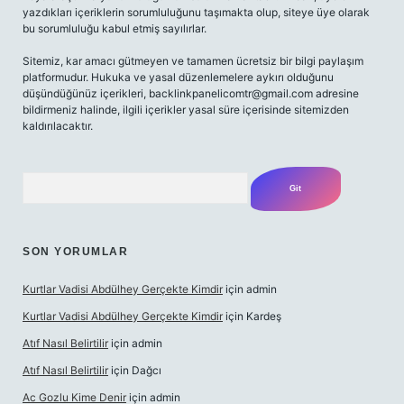
yazdıkları içeriklerin sorumluluğunu taşımakta olup, siteye üye olarak
bu sorumluluğu kabul etmiş sayılırlar.
Sitemiz, kar amacı gütmeyen ve tamamen ücretsiz bir bilgi paylaşım
platformudur. Hukuka ve yasal düzenlemelere aykırı olduğunu
düşündüğünüz içerikleri,
backlinkpanelicomtr@gmail.com
adresine
bildirmeniz halinde, ilgili içerikler yasal süre içerisinde sitemizden
kaldırılacaktır.
Arama
SON YORUMLAR
Kurtlar Vadisi Abdülhey Gerçekte Kimdir
için
admin
Kurtlar Vadisi Abdülhey Gerçekte Kimdir
için
Kardeş
Atıf Nasıl Belirtilir
için
admin
Atıf Nasıl Belirtilir
için
Dağcı
Ac Gozlu Kime Denir
için
admin