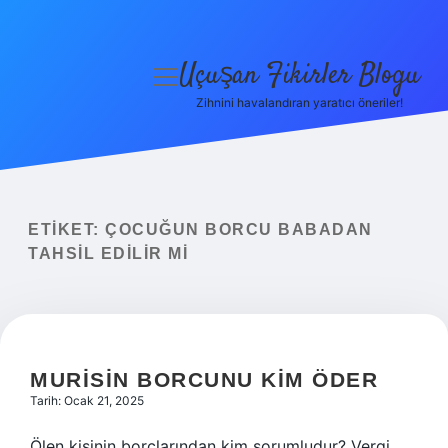
Uçuşan Fikirler Blogu
menüyü
aç
Zihnini havalandıran yaratıcı öneriler!
Anasayfa
Gizlilik Politikası
Yasal Uyarı
ETIKET:
ÇOCUĞUN BORCU BABADAN
TAHSIL EDILIR MI
Hakkımızda
MURISIN BORCUNU KIM ÖDER
Tarih: Ocak 21, 2025
Ölen kişinin borçlarından kim sorumludur? Vergi