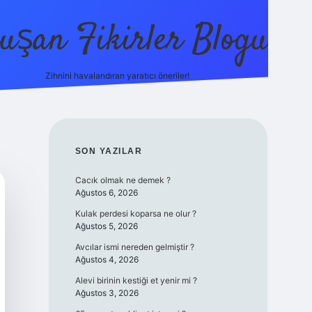
uşan Fikirler Blogu
Zihnini havalandıran yaratıcı öneriler!
betexper
SIDEBAR
SON YAZILAR
Cacık olmak ne demek ?
Ağustos 6, 2026
Kulak perdesi koparsa ne olur ?
Ağustos 5, 2026
Avcılar ismi nereden gelmiştir ?
Ağustos 4, 2026
Alevi birinin kestiği et yenir mi ?
Ağustos 3, 2026