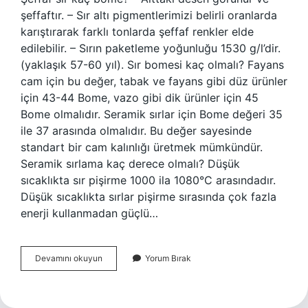
şeffaftır. – Sır altı pigmentlerimizi belirli oranlarda
karıştırarak farklı tonlarda şeffaf renkler elde
edilebilir. – Sırın paketleme yoğunluğu 1530 g/l’dir.
(yaklaşık 57-60 yıl). Sır bomesi kaç olmalı? Fayans
cam için bu değer, tabak ve fayans gibi düz ürünler
için 43-44 Bome, vazo gibi dik ürünler için 45
Bome olmalıdır. Seramik sırlar için Bome değeri 35
ile 37 arasında olmalıdır. Bu değer sayesinde
standart bir cam kalınlığı üretmek mümkündür.
Seramik sırlama kaç derece olmalı? Düşük
sıcaklıkta sır pişirme 1000 ila 1080°C arasındadır.
Düşük sıcaklıkta sırlar pişirme sırasında çok fazla
enerji kullanmadan güçlü…
Transparan
Devamını okuyun
Yorum Bırak
Sır
Bomesi
Kaç
Olmalı