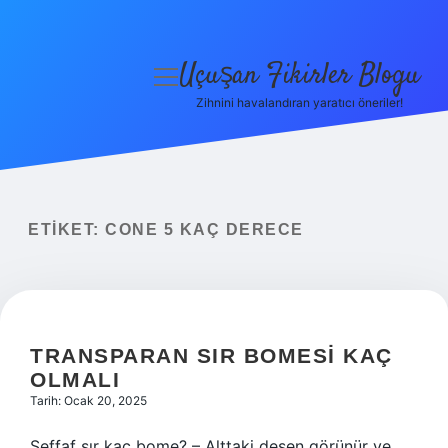
Uçuşan Fikirler Blogu
menüyü
aç
Zihnini havalandıran yaratıcı öneriler!
Anasayfa
Gizlilik Politikası
Yasal Uyarı
ETIKET:
CONE 5 KAÇ DERECE
Hakkımızda
TRANSPARAN SIR BOMESI KAÇ
OLMALI
Tarih: Ocak 20, 2025
Şeffaf sır kaç bome? – Alttaki desen görünür ve