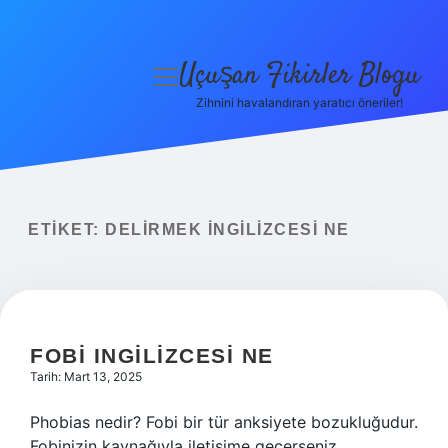
Uçuşan Fikirler Blogu
menüyü
aç
Zihnini havalandıran yaratıcı öneriler!
Anasayfa
Gizlilik Politikası
Yasal Uyarı
ETIKET:
DELIRMEK INGILIZCESI NE
Hakkımızda
FOBI INGILIZCESI NE
Tarih: Mart 13, 2025
Phobias nedir? Fobi bir tür anksiyete bozukluğudur.
Fobinizin kaynağıyla iletişime geçerseniz