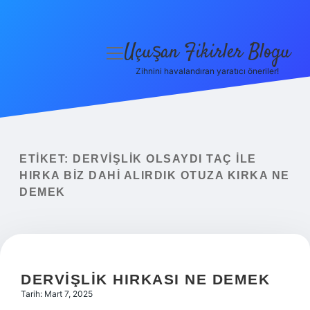
Uçuşan Fikirler Blogu
menüyü
aç
Zihnini havalandıran yaratıcı öneriler!
Anasayfa
Gizlilik Politikası
Yasal Uyarı
ETIKET:
DERVIŞLIK OLSAYDI TAÇ ILE
HIRKA BIZ DAHI ALIRDIK OTUZA KIRKA NE
Hakkımızda
DEMEK
DERVIŞLIK HIRKASI NE DEMEK
Tarih: Mart 7, 2025