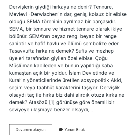
Dervişlerin giydiği hırkaya ne denir? Tennure,
Mevlevi -Derwischen’in dar, geniş, kolsuz bir elbise
olduğu SEMA töreninin ayrılmaz bir parçasıdır.
SEMA, bir tennure ve hizmet tennure olarak ikiye
bölünür. SEMA’nın beyaz rengi beyaz bir renge
sahiptir ve hafif havlu ve ölümü sembolize eder.
Tasavvufta hırka ne demek? Sufis ve mezhep
üyeleri tarafından giyilen özel elbise. Çoğu
Müslüman kabileden ve bunun yapıldığı kaba
kumaştan açık bir yoldur. İslam Devletinde ve
Kural’ın yöneticilerinde üretilen sosyopolitik Akid,
seçim veya taahhüt karakterini taşıyor. Dervişlik
olsaydı taç ile hırka biz dahi alırdık otuza kırka ne
demek? Atasözü [1] görünüşe göre önemli bir
seviyeye ulaşmaya benzer olsaydı,…
Dervişlik
Devamını okuyun
Yorum Bırak
Hırkası