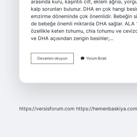
arasında kuru, kaşıntılı cilt, eklem ağrısı, yorg
kalp sorunları bulunur. DHA en çok hangi bes
emzirme döneminde çok önemlidir. Bebeğin sinir
de bebeğe önemli miktarda DHA sağlar. ALA 18
özellikle keten tohumu, chia tohumu ve cevizd
ve DHA açısından zengin besinler;…
Dha
Devamını okuyun
Yorum Bırak
Eksikliği
Nasıl
Anlaşılır
https://versisforum.com
https://hemenbaskiya.com