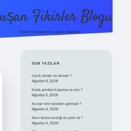
uşan Fikirler Blogu
Zihnini havalandıran yaratıcı öneriler!
betexper
SIDEBAR
SON YAZILAR
Cacık olmak ne demek ?
Ağustos 6, 2026
Kulak perdesi koparsa ne olur ?
Ağustos 5, 2026
Avcılar ismi nereden gelmiştir ?
Ağustos 4, 2026
Alevi birinin kestiği et yenir mi ?
Ağustos 3, 2026