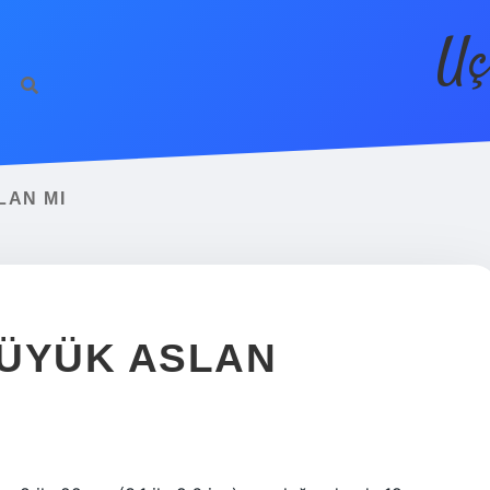
Uç
LAN MI
BÜYÜK ASLAN