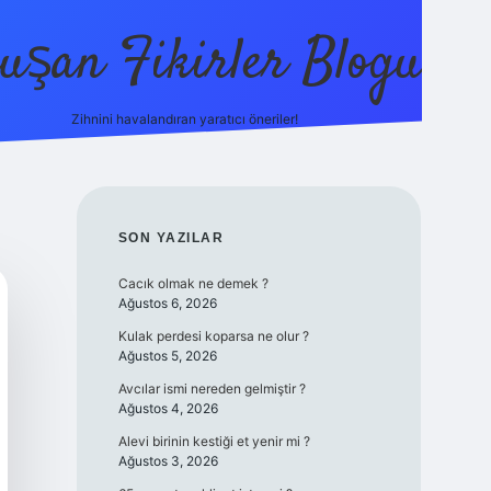
uşan Fikirler Blogu
Zihnini havalandıran yaratıcı öneriler!
betexper
SIDEBAR
SON YAZILAR
Cacık olmak ne demek ?
Ağustos 6, 2026
Kulak perdesi koparsa ne olur ?
Ağustos 5, 2026
Avcılar ismi nereden gelmiştir ?
Ağustos 4, 2026
Alevi birinin kestiği et yenir mi ?
Ağustos 3, 2026