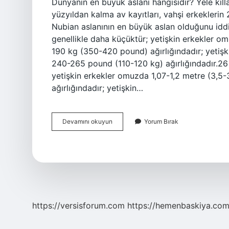
Dünyanın en büyük aslanı hangisidir? Yele kılla
yüzyıldan kalma av kayıtları, vahşi erkeklerin 
Nubian aslanının en büyük aslan olduğunu iddi
genellikle daha küçüktür; yetişkin erkekler o
190 kg (350-420 pound) ağırlığındadır; yetişki
240-265 pound (110-120 kg) ağırlığındadır.26 
yetişkin erkekler omuzda 1,07-1,2 metre (3,5
ağırlığındadır; yetişkin…
Dünyadaki
Devamını okuyun
Yorum Bırak
En
Büyük
Aslan
Hangisi
https://versisforum.com
https://hemenbaskiya.com