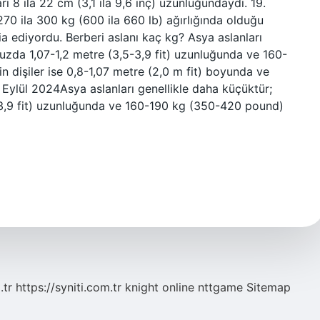
rı 8 ila 22 cm (3,1 ila 9,6 inç) uzunluğundaydı. 19.
270 ila 300 kg (600 ila 660 lb) ağırlığında olduğu
a ediyordu. Berberi aslanı kaç kg? Asya aslanları
muzda 1,07-1,2 metre (3,5-3,9 fit) uzunluğunda ve 160-
n dişiler ise 0,8-1,07 metre (2,0 m fit) boyunda ve
Eylül 2024Asya aslanları genellikle daha küçüktür;
-3,9 fit) uzunluğunda ve 160-190 kg (350-420 pound)
.tr
https://syniti.com.tr
knight online
nttgame
Sitemap