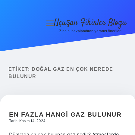
Uçuşan Fikirler Blogu
menüyü
aç
Zihnini havalandıran yaratıcı öneriler!
Anasayfa
Gizlilik Politikası
Yasal Uyarı
ETIKET:
DOĞAL GAZ EN ÇOK NEREDE
BULUNUR
Hakkımızda
EN FAZLA HANGI GAZ BULUNUR
Tarih: Kasım 14, 2024
Dünyada en çok bulunan gaz nedir? Atmosferde