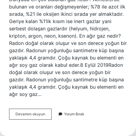
bulunan ve oranları değişmeyenler; %78 ile azot ilk
sırada, %21 ile oksijen ikinci sırada yer almaktadır.
Geriye kalan %1’lik kısım ise inert gazlar yani
serbest dolaşan gazlardır (helyum, hidrojen,
kripton, argon, neon, ksenon). En ağır gaz nedir?
Radon doğal olarak oluşur ve son derece yoğun bir
gazdır. Radonun yoğunluğu santimetre küp başına
yaklaşık 4,4 gramdır. Çoğu kaynak bu elementi en
ağır soy gaz olarak kabul eder.8 Eylül 2019Radon
doğal olarak oluşur ve son derece yoğun bir
gazdır. Radonun yoğunluğu santimetre küp başına
yaklaşık 4,4 gramdır. Çoğu kaynak bu elementi en
ağır soy gaz…
En
Devamını okuyun
Yorum Bırak
Fazla
Hangi
Gaz
Bulunur