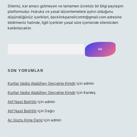
Sitemiz, kar amacı gütmeyen ve tamamen ücretsiz bir bilgi paylaşım
platformudur. Hukuka ve yasal düzenlemelere aykırı olduğunu
düşündüğünüz içerikleri,
backlinkpanelicomtr@gmail.com
adresine
bildirmeniz halinde, ilgili içerikler yasal süre içerisinde sitemizden
kaldırılacaktır.
Arama
SON YORUMLAR
Kurtlar Vadisi Abdülhey Gerçekte Kimdir
için
admin
Kurtlar Vadisi Abdülhey Gerçekte Kimdir
için
Kardeş
Atıf Nasıl Belirtilir
için
admin
Atıf Nasıl Belirtilir
için
Dağcı
Ac Gozlu Kime Denir
için
admin