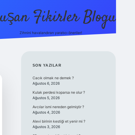
uşan Fikirler Blogu
Zihnini havalandıran yaratıcı öneriler!
betexper
SIDEBAR
SON YAZILAR
Cacık olmak ne demek ?
Ağustos 6, 2026
Kulak perdesi koparsa ne olur ?
Ağustos 5, 2026
Avcılar ismi nereden gelmiştir ?
Ağustos 4, 2026
Alevi birinin kestiği et yenir mi ?
Ağustos 3, 2026