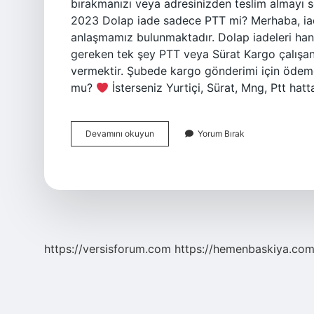
bırakmanızı veya adresinizden teslim almayı 
2023 Dolap iade sadece PTT mi? Merhaba, iad
anlaşmamız bulunmaktadır. Dolap iadeleri han
gereken tek şey PTT veya Sürat Kargo çalışa
vermektir. Şubede kargo gönderimi için ödeme
mu?
İsterseniz Yurtiçi, Sürat, Mng, Ptt hat
Dolap
Devamını okuyun
Yorum Bırak
Ptt
Ile
Çalışıyor
Mu
https://versisforum.com
https://hemenbaskiya.com